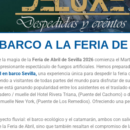
BARCO A LA FERIA DE 
e la magia de la
Feria de Abril de Sevilla 2026
comienza el Martes
resionante espectáculo de fuegos artificiales. Hemos preparado u
l en barco Sevilla,
una experiencia única para despedir la feria c
o a visitantes de todas partes del mundo para disfrutar de su 
 está ganando popularidad entre los asistentes es el traslado en
adero / muelle del Hotel Rivera Triana, (Puente del Cachorro) o
 muelle New York, (Puente de Los Remedios). Ofreciendo una per
ecto fluvial: el barco ecológico y el catamarán, ambos con sali
 la Feria de Abril, sino que también resaltan el compromiso de l