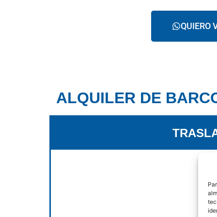
QUIERO 
ALQUILER DE BARCO
TRASLA
Par
alm
tec
ide