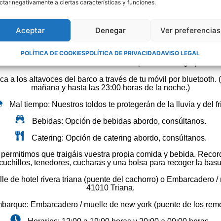
ctar negativamente a ciertas características y funciones.
arco a la feria de Abril Sevilla: Paseo en barco por el río Guada
Qué incluye: Barco por el Guadalquivir de 1 hora.
Aceptar
Denegar
Ver preferencias
Capacidad: Desde 2 personas hasta 10 personas.
POLÍTICA DE COOKIES
POLÍTICA DE PRIVACIDAD
AVISO LEGAL
Barco exclusivo: Privado solo para vuestro grupo.
a a los altavoces del barco a través de tu móvil por bluetooth.
mañana y hasta las 23:00 horas de la noche.)
Mal tiempo: Nuestros toldos te protegerán de la lluvia y del fr
Bebidas: Opción de bebidas abordo, consúltanos.
Catering: Opción de catering abordo, consúltanos.
 permitimos que traigáis vuestra propia comida y bebida. Recor
 cuchillos, tenedores, cucharas y una bolsa para recoger la basura
de hotel rivera triana (puente del cachorro) o Embarcadero / m
41010 Triana.
barque: Embarcadero / muelle de new york (puente de los reme