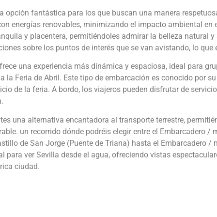
 opción fantástica para los que buscan una manera respetuosa c
on energías renovables, minimizando el impacto ambiental en e
ranquila y placentera, permitiéndoles admirar la belleza natural 
aciones sobre los puntos de interés que se van avistando, lo que
ofrece una experiencia más dinámica y espaciosa, ideal para gru
 la Feria de Abril. Este tipo de embarcación es conocido por su
cio de la feria. A bordo, los viajeros pueden disfrutar de servi
n.
es una alternativa encantadora al transporte terrestre, permitién
ble. un recorrido dónde podréis elegir entre el Embarcadero / mu
stillo de San Jorge (Puente de Triana) hasta el Embarcadero / 
 para ver Sevilla desde el agua, ofreciendo vistas espectaculares
rica ciudad.