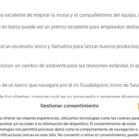
 excelente de mejorar la moral y el compañerismo del equipo, c
e en barco puede ser un premio excelente para empleados destac
e un escenario único y llamativo para lanzar nuevos productos, c
ionan un cambio de ambiente para las reuniones estándar, lo 
de un barco que navegará por el río Guadalquivir, ícono de Sevi
de los clientes, conocer cuál es su propuesta y proponer divers
evento y que sus invitados salgan contentos con la experiencia.
Gestionar consentimiento
resa en barco Sevilla
comunícate con nosotros y te contaremos
a ofrecer las mejores experiencias, utilizamos tecnologías como las cookies par
acenar y/o acceder a la información del dispositivo. El consentimiento de estas
nologías nos permitirá procesar datos como el comportamiento de navegación o 
ntificaciones únicas en este sitio. No consentir o retirar el consentimiento, puede