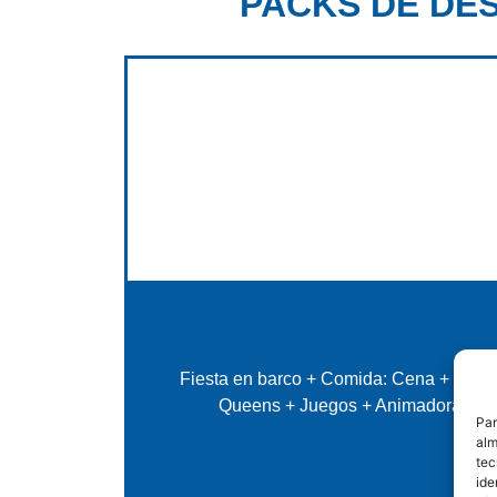
PACKS DE DE
Fiesta en barco + Comida: Cena + Barra 
Queens + Juegos + Animadoras + Dj 
Par
alm
tec
ide