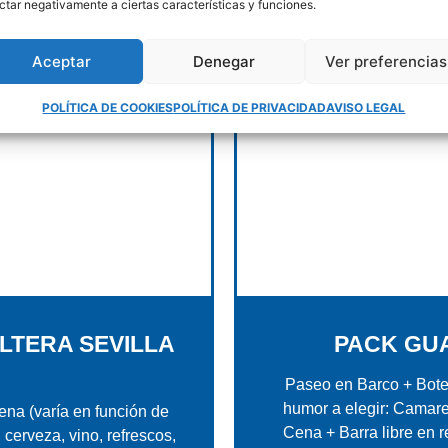
ctar negativamente a ciertas características y funciones.
Aceptar
Denegar
Ver preferencias
POLÍTICA DE COOKIES
POLÍTICA DE PRIVACIDAD
AVISO LEGAL
LTERA SEVILLA
PACK GUA
Paseo en Barco + Botel
humor a elegir: Camare
na (varía en función de
Cena + Barra libre en r
 cerveza, vino, refrescos,