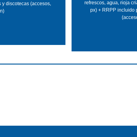
refrescos, agua, rioja cr
 y discotecas (accesos,
px) + RRPP incluido p
ón)
(acceso