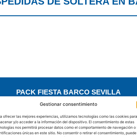
SPEDIDAS DE SOLTERA EN B
PACK FIESTA BARCO SEVILLA
Gestionar consentimiento
libre en restaurante: cerveza, vino, refrescos, agua + Show d
+ Concursos + Boys + Stripers + RRPP para la gestión de terra
a ofrecer las mejores experiencias, utilizamos tecnologías como las cookies par
coordinación)
acenar y/o acceder a la información del dispositivo. El consentimiento de estas
nologías nos permitirá procesar datos como el comportamiento de navegación o 
ntificaciones únicas en este sitio. No consentir o retirar el consentimiento, puede
Ver pack