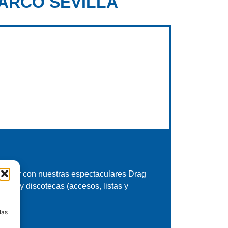
ARCO SEVILLA
e humor con nuestras espectaculares Drag
zas y discotecas (accesos, listas y
a
las